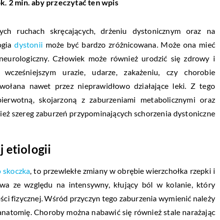
k. 2 min. aby przeczytać ten wpis
ch ruchach skręcających, drżeniu dystonicznym oraz na
ogia
dystonii
może być bardzo zróżnicowana. Może ona mieć
 neurologiczny. Człowiek może również urodzić się zdrowy i
wcześniejszym urazie, udarze, zakażeniu, czy chorobie
ołana nawet przez nieprawidłowo działające leki. Z tego
ierwotną, skojarzoną z zaburzeniami metabolicznymi oraz
nież szereg zaburzeń przypominających schorzenia dystoniczne
 etiologii
 skoczka
, to przewlekłe zmiany w obrębie wierzchołka rzepki i
iwa ze względu na intensywny, kłujący ból w kolanie, który
ści fizycznej. Wśród przyczyn tego zaburzenia wymienić należy
 anatomię. Choroby można nabawić się również stale narażając