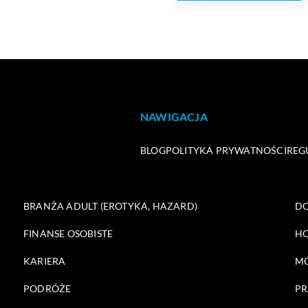
NAWIGACJA
BLOG
POLITYKA PRYWATNOŚCI
REG
BRANŻA ADULT (EROTYKA, HAZARD)
DO
FINANSE OSOBISTE
HO
KARIERA
M
PODRÓŻE
PR