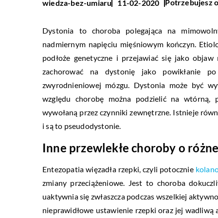
Potrzebujesz o
wiedza-bez-umiaru
11-02-2020
Dystonia to choroba polegająca na mimowolny
nadmiernym napięciu mięśniowym kończyn. Etiol
podłoże genetyczne i przejawiać się jako objaw
zachorować na dystonię jako powikłanie po 
zwyrodnieniowej mózgu. Dystonia może być wyw
względu chorobę można podzielić na wtórną, p
wywołaną przez czynniki zewnętrzne. Istnieje rów
i są to pseudodystonie.
Inne przewlekłe choroby o różnej
Entezopatia więzadła rzepki, czyli potocznie
kolano
zmiany przeciążeniowe. Jest to choroba dokuczl
uaktywnia się zwłaszcza podczas wszelkiej aktywno
nieprawidłowe ustawienie rzepki oraz jej wadliwą