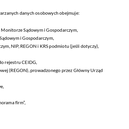
twarzanych danych osobowych obejmuje:
 w Monitorze Sądowym i Gospodarczym,
e Sądowym i Gospodarczym,
ym, NIP, REGON i KRS podmiotu (jeśli dotyczy),
do rejestru CEIDG,
owej (REGON), prowadzonego przez Główny Urząd
e,
,
orama firm”,