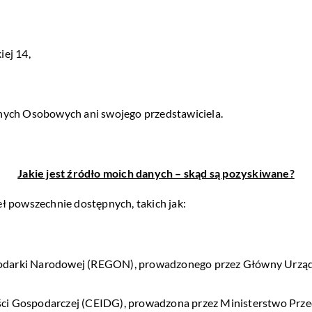
kiej 14,
nych Osobowych ani swojego przedstawiciela.
Jakie jest źródło moich danych – skąd są pozyskiwane?
ł powszechnie dostępnych, takich jak:
darki Narodowej (REGON), prowadzonego przez Główny Urząd 
ści Gospodarczej (CEIDG), prowadzona przez Ministerstwo Przeds