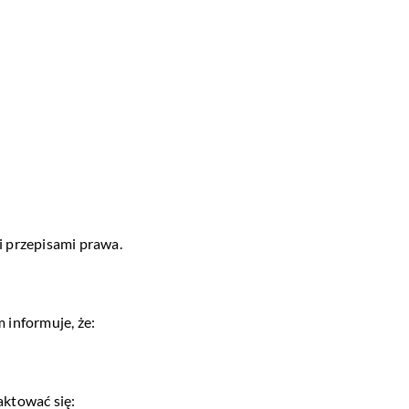
 przepisami prawa.
m informuje, że:
ktować się: