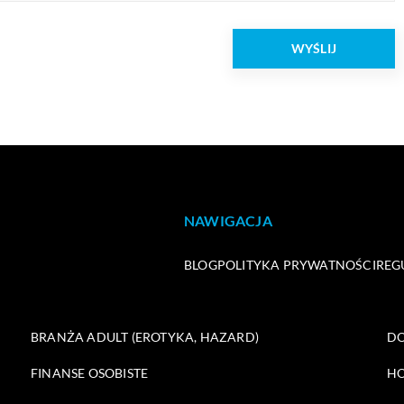
NAWIGACJA
BLOG
POLITYKA PRYWATNOŚCI
REG
BRANŻA ADULT (EROTYKA, HAZARD)
DO
FINANSE OSOBISTE
HO