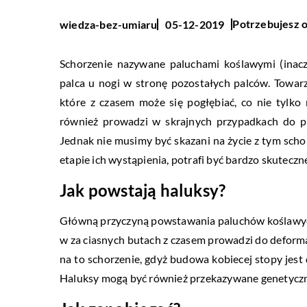
Potrzebujesz o
wiedza-bez-umiaru
05-12-2019
Schorzenie nazywane paluchami koślawymi (inacz
palca u nogi w stronę pozostałych palców. Towar
które z czasem może się pogłębiać, co nie tylk
również prowadzi w skrajnych przypadkach do p
Jednak nie musimy być skazani na życie z tym sch
etapie ich wystąpienia, potrafi być bardzo skuteczn
Jak powstają haluksy?
Główną przyczyną powstawania paluchów koślawych
w za ciasnych butach z czasem prowadzi do deformac
na to schorzenie, gdyż budowa kobiecej stopy jest 
Haluksy mogą być również przekazywane genetyczn