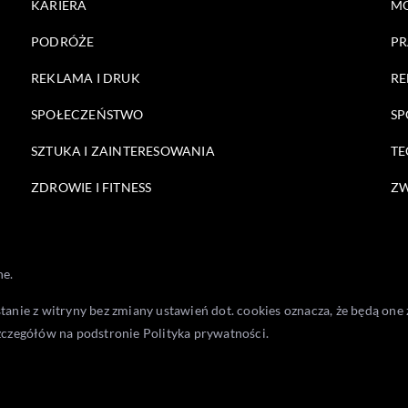
KARIERA
M
PODRÓŻE
PR
REKLAMA I DRUK
RE
SPOŁECZEŃSTWO
SP
SZTUKA I ZAINTERESOWANIA
TE
ZDROWIE I FITNESS
ZW
ne.
stanie z witryny bez zmiany ustawień dot. cookies oznacza, że będą 
zczegółów na podstronie
Polityka prywatności
.