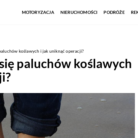
MOTORYZACJA
NIERUCHOMOŚCI
PODRÓŻE
RE
paluchów koślawych i jak uniknąć operacji?
się paluchów koślawych
ji?