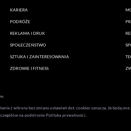
KARIERA
M
PODRÓŻE
PR
REKLAMA I DRUK
RE
SPOŁECZEŃSTWO
SP
SZTUKA I ZAINTERESOWANIA
TE
ZDROWIE I FITNESS
ZW
ne.
stanie z witryny bez zmiany ustawień dot. cookies oznacza, że będą 
zczegółów na podstronie
Polityka prywatności
.