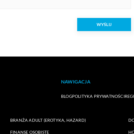
NAWIGACJA
BLOG
POLITYKA PRYWATNOŚCI
REG
BRANŻA ADULT (EROTYKA, HAZARD)
DO
FINANSE OSOBISTE
HO