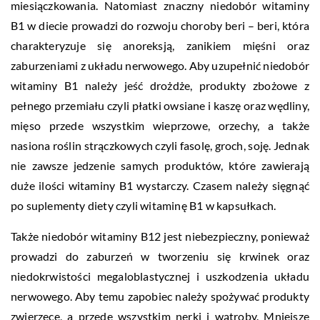
miesiączkowania. Natomiast znaczny niedobór witaminy
B1 w diecie prowadzi do rozwoju choroby beri – beri, która
charakteryzuje się anoreksją, zanikiem mięśni oraz
zaburzeniami z układu nerwowego. Aby uzupełnić niedobór
witaminy B1 należy jeść drożdże, produkty zbożowe z
pełnego przemiału czyli płatki owsiane i kaszę oraz wędliny,
mięso przede wszystkim wieprzowe, orzechy, a także
nasiona roślin strączkowych czyli fasolę, groch, soję. Jednak
nie zawsze jedzenie samych produktów, które zawierają
duże ilości witaminy B1 wystarczy. Czasem należy sięgnąć
po suplementy diety czyli witaminę B1 w kapsułkach.
Także niedobór witaminy B12 jest niebezpieczny, ponieważ
prowadzi do zaburzeń w tworzeniu się krwinek oraz
niedokrwistości megaloblastycznej i uszkodzenia układu
nerwowego. Aby temu zapobiec należy spożywać produkty
zwierzęce, a przede wszystkim nerki i wątroby. Mniejsze