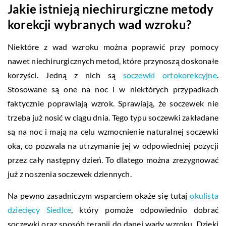
Jakie istnieją niechirurgiczne metody
korekcji wybranych wad wzroku?
Niektóre z wad wzroku można poprawić przy pomocy
nawet niechirurgicznych metod, które przynoszą doskonałe
korzyści. Jedną z nich są
soczewki ortokorekcyjne
.
Stosowane są one na noc i w niektórych przypadkach
faktycznie poprawiają wzrok. Sprawiają, że soczewek nie
trzeba już nosić w ciągu dnia. Tego typu soczewki zakładane
są na noc i mają na celu wzmocnienie naturalnej soczewki
oka, co pozwala na utrzymanie jej w odpowiedniej pozycji
przez cały następny dzień. To dlatego można zrezygnować
już z noszenia soczewek dziennych.
Na pewno zasadniczym wsparciem okaże się tutaj
okulista
dziecięcy Siedlce
, który pomoże odpowiednio dobrać
soczewki oraz sposób terapii do danej wady wzroku. Dzięki