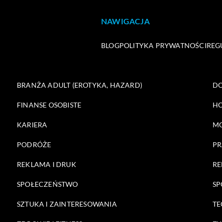
NAWIGACJA
BLOG
POLITYKA PRYWATNOŚCI
REG
BRANŻA ADULT (EROTYKA, HAZARD)
DO
FINANSE OSOBISTE
HO
KARIERA
M
PODRÓŻE
PR
REKLAMA I DRUK
RE
SPOŁECZEŃSTWO
SP
SZTUKA I ZAINTERESOWANIA
TE