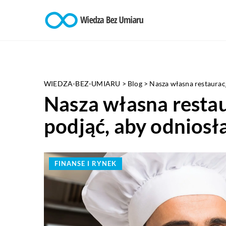
WIEDZA-BEZ-UMIARU
>
Blog
>
Nasza własna restauracj
Nasza własna restau
podjąć, aby odniosł
FINANSE I RYNEK