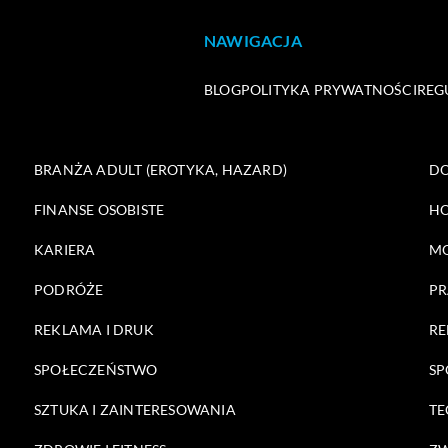
NAWIGACJA
BLOG
POLITYKA PRYWATNOŚCI
REG
BRANŻA ADULT (EROTYKA, HAZARD)
DO
FINANSE OSOBISTE
HO
KARIERA
M
PODRÓŻE
PR
REKLAMA I DRUK
RE
SPOŁECZEŃSTWO
SP
SZTUKA I ZAINTERESOWANIA
TE