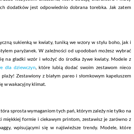
ich dodatków jest odpowiednio dobrana torebka. Jak zatem
yczną sukienką w kwiaty, tuniką we wzory w stylu boho, jak i
m stylem paryżanek. W zależności od upodobań możesz wybrać
się na gładki wzór i włożyć do środka żywe kwiaty. Modele z
e dla dziewczyn
, które lubią dodać swoim zestawom nieco
na plaży! Zestawiony z białym pareo i słomkowym kapeluszem
ię w wakacyjny klimat.
która sprosta wymaganiom tych pań, którym zależy nie tylko na
ęki miękkiej formie i ciekawym printom, zestawisz je zarówno z
baggy, wpisującymi się w najświeższe trendy. Modele, które