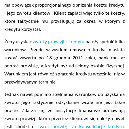
ma obowiązek proporcjonalnego obniżenia kosztu kredytu
i jego zwrotu klientowi. Klient zapłaci więc tylko te koszty,
które faktycznie mu przysługują za okres, w którym z
kredytu korzystał.
Żeby uzyskać
zwroty prowizji z kredytu
należy spełnić kilka
warunków. Przede wszystkim umowa o kredyt musiała
zostać zawarta po 18 grudnia 2011 roku, bank musiał
pobrać prowizję, a kredyt był udzielony osobie fizycznej.
Warunkiem jest również spłacenie kredytu wcześniej niż w
przewidywanym terminie.
Jednak nawet pomimo spełnienia warunków do uzyskania
zwrotu jego faktycznie odzyskanie wcale nie jest takie
proste. Zdarza się, że instytucje finansowe odmawiają
zwrotu prowizji, która przecież klientowi się należy, nawet
jeśli chodzi o
zwrot prowizji za konsolidacje kredytu
.