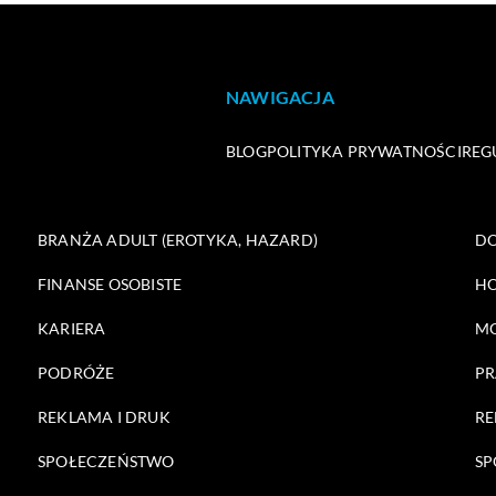
NAWIGACJA
BLOG
POLITYKA PRYWATNOŚCI
REG
BRANŻA ADULT (EROTYKA, HAZARD)
DO
FINANSE OSOBISTE
HO
KARIERA
M
PODRÓŻE
PR
REKLAMA I DRUK
RE
SPOŁECZEŃSTWO
SP