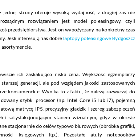
 jednej strony oferuje wysoką wydajność, z drugiej zaś nie
 rozsądnym rozwiązaniem jest model poleasingowy, czyli
goś przedsiębiorstwa. Jest on wypożyczany na konkretny czas
y. Jeśli interesują nas dobre
laptopy poleasingowe Bydgoszcz
im asortymencie.
wiście ich zaskakująco niska cena. Większość egzemplarzy
 starszej generacji, ale pod względem jakości zastosowanych
ze konsumenckie. Wynika to z faktu, że należą zazwyczaj do
dowany szybki procesor (np. Intel Core i5 lub i7), pojemną
tową matrycę IPS, precyzyjny gładzik i szereg zabezpieczeń
łni satysfakcjonującym stanem wizualnym, gdyż w okresie
ane stacjonarnie do celów typowo biurowych (obróbka grafiki,
ności księgowych itp.). Pozostałe atuty notebooków