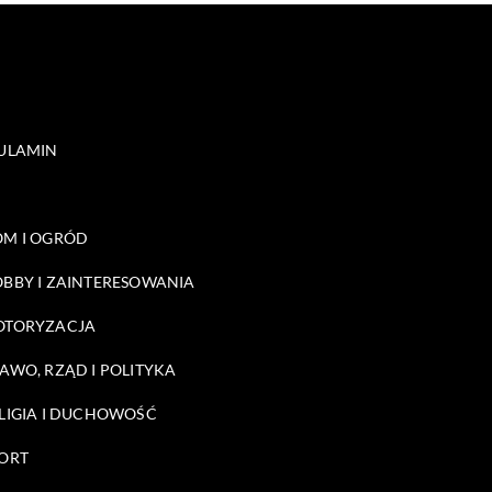
ULAMIN
M I OGRÓD
BBY I ZAINTERESOWANIA
OTORYZACJA
AWO, RZĄD I POLITYKA
LIGIA I DUCHOWOŚĆ
ORT