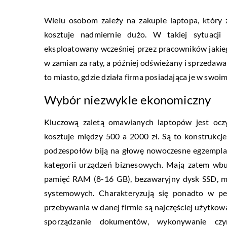
Wielu osobom zależy na zakupie laptopa, który z
kosztuje nadmiernie dużo. W takiej sytuacji
eksploatowany wcześniej przez pracowników jakie
w zamian za raty, a później odświeżany i sprzedawan
to miasto, gdzie działa firma posiadająca je w swo
Wybór niezwykle ekonomiczny
Kluczową zaletą omawianych laptopów jest oczy
kosztuje między 500 a 2000 zł. Są to konstrukcje
podzespołów biją na głowę nowoczesne egzemplar
kategorii urządzeń biznesowych. Mają zatem wbu
pamięć RAM (8-16 GB), bezawaryjny dysk SSD, ma
systemowych. Charakteryzują się ponadto w pe
przebywania w danej firmie są najczęściej użytkow
sporządzanie dokumentów, wykonywanie czyn