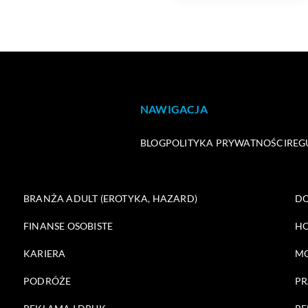
NAWIGACJA
BLOG
POLITYKA PRYWATNOŚCI
REG
BRANŻA ADULT (EROTYKA, HAZARD)
DO
FINANSE OSOBISTE
HO
KARIERA
M
PODRÓŻE
PR