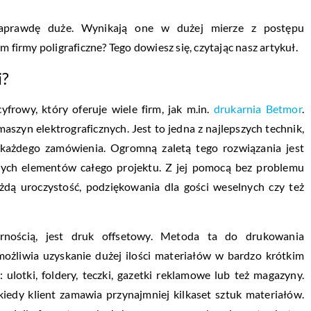
 naprawdę duże. Wynikają one w dużej mierze z postępu
 firmy poligraficzne? Tego dowiesz się, czytając nasz artykuł.
i?
frowy, który oferuje wiele firm, jak m.in.
drukarnia Betmor
.
yn elektrograficznych. Jest to jedna z najlepszych technik,
e każdego zamówienia. Ogromną zaletą tego rozwiązania jest
lnych elementów całego projektu. Z jej pomocą bez problemu
dą uroczystość, podziękowania dla gości weselnych czy też
larnością, jest druk offsetowy. Metoda ta do drukowania
możliwia uzyskanie dużej ilości materiałów w bardzo krótkim
: ulotki, foldery, teczki, gazetki reklamowe lub też magazyny.
kiedy klient zamawia przynajmniej kilkaset sztuk materiałów.