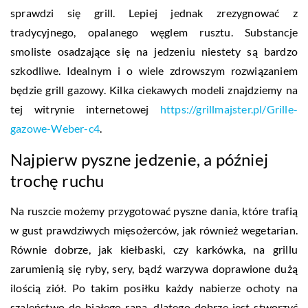
sprawdzi się grill. Lepiej jednak zrezygnować z
tradycyjnego, opalanego węglem rusztu. Substancje
smoliste osadzające się na jedzeniu niestety są bardzo
szkodliwe. Idealnym i o wiele zdrowszym rozwiązaniem
będzie grill gazowy. Kilka ciekawych modeli znajdziemy na
tej witrynie internetowej
https://grillmajster.pl/Grille-
gazowe-Weber-c4
.
Najpierw pyszne jedzenie, a później
trochę ruchu
Na ruszcie możemy przygotować pyszne dania, które trafią
w gust prawdziwych mięsożerców, jak również wegetarian.
Równie dobrze, jak kiełbaski, czy karkówka, na grillu
zarumienią się ryby, sery, bądź warzywa doprawione dużą
ilością ziół. Po takim posiłku każdy nabierze ochoty na
szaleństwo do białego rana, dlatego dobrze jest stworzyć