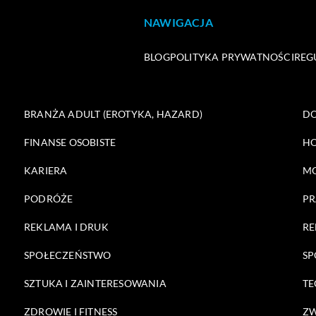
NAWIGACJA
BLOG
POLITYKA PRYWATNOŚCI
REG
BRANŻA ADULT (EROTYKA, HAZARD)
DO
FINANSE OSOBISTE
HO
KARIERA
M
PODRÓŻE
PR
REKLAMA I DRUK
RE
SPOŁECZEŃSTWO
SP
SZTUKA I ZAINTERESOWANIA
TE
ZDROWIE I FITNESS
ZW