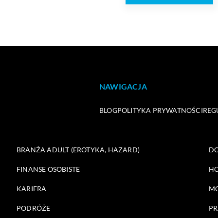
NAWIGACJA
BLOG
POLITYKA PRYWATNOŚCI
REG
BRANŻA ADULT (EROTYKA, HAZARD)
DO
FINANSE OSOBISTE
HO
KARIERA
M
PODRÓŻE
PR