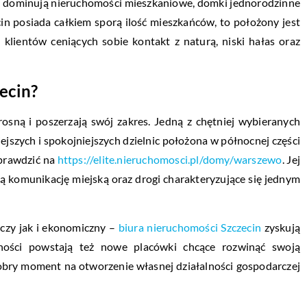
ie dominują nieruchomości mieszkaniowe, domki jednorodzinne
cin posiada całkiem sporą ilość mieszkańców, to położony jest
 klientów ceniących sobie kontakt z naturą, niski hałas oraz
ecin?
rosną i poszerzają swój zakres. Jedną z chętniej wybieranych
ejszych i spokojniejszych dzielnic położona w północnej części
sprawdzić na
https://elite.nieruchomosci.pl/domy/warszewo
. Jej
ą komunikację miejską oraz drogi charakteryzujące się jednym
rczy jak i ekonomiczny –
biura nieruchomości Szczecin
zyskują
rności powstają też nowe placówki chcące rozwinąć swoją
 dobry moment na otworzenie własnej działalności gospodarczej