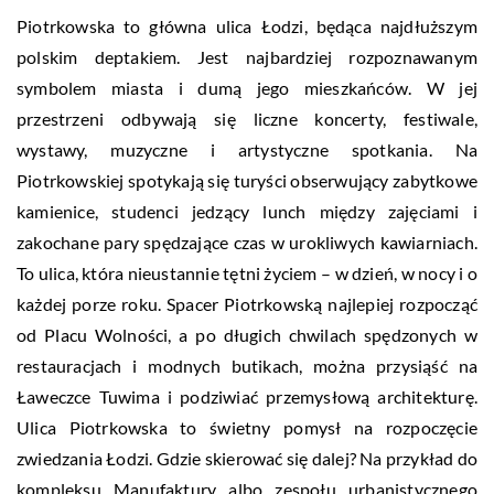
Piotrkowska to główna ulica Łodzi, będąca najdłuższym
polskim deptakiem. Jest najbardziej rozpoznawanym
symbolem miasta i dumą jego mieszkańców. W jej
przestrzeni odbywają się liczne koncerty, festiwale,
wystawy, muzyczne i artystyczne spotkania. Na
Piotrkowskiej spotykają się turyści obserwujący zabytkowe
kamienice, studenci jedzący lunch między zajęciami i
zakochane pary spędzające czas w urokliwych kawiarniach.
To ulica, która nieustannie tętni życiem – w dzień, w nocy i o
każdej porze roku. Spacer Piotrkowską najlepiej rozpocząć
od Placu Wolności, a po długich chwilach spędzonych w
restauracjach i modnych butikach, można przysiąść na
Ławeczce Tuwima i podziwiać przemysłową architekturę.
Ulica Piotrkowska to świetny pomysł na rozpoczęcie
zwiedzania Łodzi. Gdzie skierować się dalej? Na przykład do
kompleksu Manufaktury albo zespołu urbanistycznego