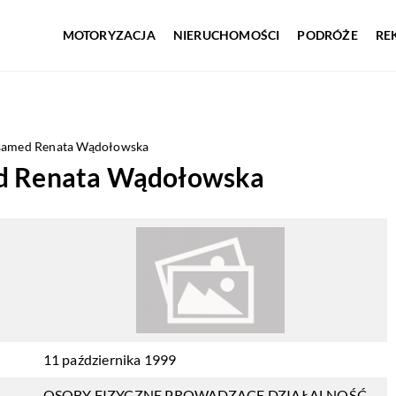
MOTORYZACJA
NIERUCHOMOŚCI
PODRÓŻE
RE
esamed Renata Wądołowska
ed Renata Wądołowska
11 października 1999
OSOBY FIZYCZNE PROWADZĄCE DZIAŁALNOŚĆ