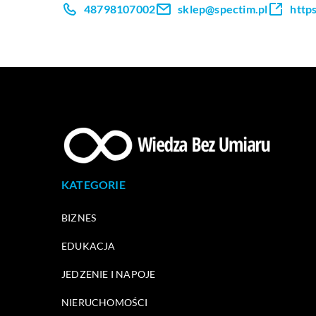
48798107002
sklep@spectim.pl
https
KATEGORIE
BIZNES
EDUKACJA
JEDZENIE I NAPOJE
NIERUCHOMOŚCI