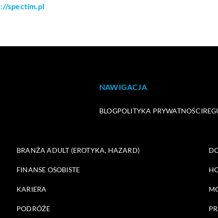
://spectim.pl
NAWIGACJA
BLOG
POLITYKA PRYWATNOŚCI
REG
BRANŻA ADULT (EROTYKA, HAZARD)
DO
FINANSE OSOBISTE
HO
KARIERA
M
PODRÓŻE
PR