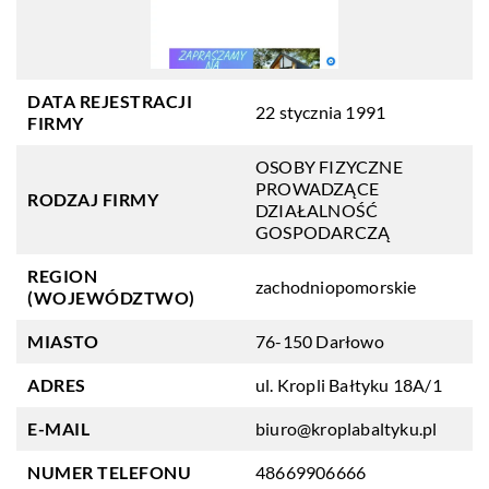
DATA REJESTRACJI
22 stycznia 1991
FIRMY
OSOBY FIZYCZNE
PROWADZĄCE
RODZAJ FIRMY
DZIAŁALNOŚĆ
GOSPODARCZĄ
REGION
zachodniopomorskie
(WOJEWÓDZTWO)
MIASTO
76-150 Darłowo
ADRES
ul. Kropli Bałtyku 18A/1
E-MAIL
biuro@kroplabaltyku.pl
NUMER TELEFONU
48669906666