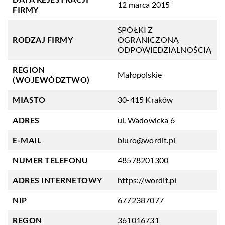
12 marca 2015
FIRMY
SPÓŁKI Z
RODZAJ FIRMY
OGRANICZONĄ
ODPOWIEDZIALNOŚCIĄ
REGION
Małopolskie
(WOJEWÓDZTWO)
MIASTO
30-415 Kraków
ADRES
ul. Wadowicka 6
E-MAIL
biuro@wordit.pl
NUMER TELEFONU
48578201300
ADRES INTERNETOWY
https://wordit.pl
NIP
6772387077
REGON
361016731