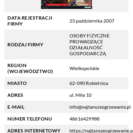
DATA REJESTRACJI
23 października 2007
FIRMY
OSOBY FIZYCZNE
PROWADZĄCE
RODZAJ FIRMY
DZIAŁALNOŚĆ
GOSPODARCZĄ
REGION
Wielkopolskie
(WOJEWÓDZTWO)
MIASTO
62-090 Rokietnica
ADRES
ul. Miła 10
E-MAIL
info@najtanszeogrzewanie.pl
NUMER TELEFONU
48616429988
ADRES INTERNETOWY
https://najtanszeogrzewanie.p