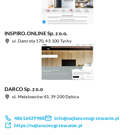
INSPIRO.ONLINE Sp. z o.o.
ul. Damrota 170, 43-100 Tychy
DARCO Sp. z o.o
ul. Metalowców 43, 39-200 Dębica
48616429988
info@najtanszeogrzewanie.pl
https://najtanszeogrzewanie.pl