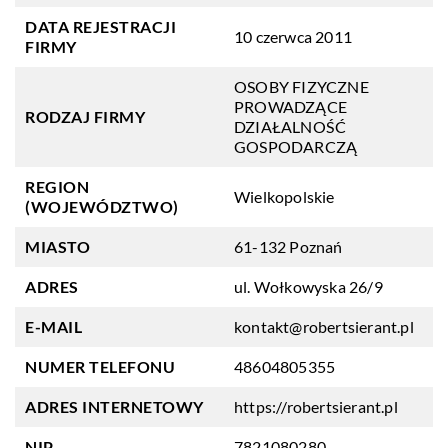
DATA REJESTRACJI
10 czerwca 2011
FIRMY
OSOBY FIZYCZNE
PROWADZĄCE
RODZAJ FIRMY
DZIAŁALNOŚĆ
GOSPODARCZĄ
REGION
Wielkopolskie
(WOJEWÓDZTWO)
MIASTO
61-132 Poznań
ADRES
ul. Wołkowyska 26/9
E-MAIL
kontakt@robertsierant.pl
NUMER TELEFONU
48604805355
ADRES INTERNETOWY
https://robertsierant.pl
NIP
7821080280