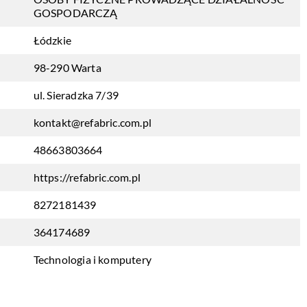
GOSPODARCZĄ
Łódzkie
98-290 Warta
ul. Sieradzka 7/39
kontakt@refabric.com.pl
48663803664
https://refabric.com.pl
8272181439
364174689
Technologia i komputery