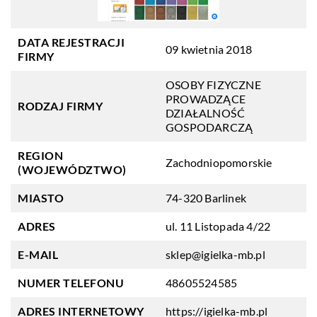
DATA REJESTRACJI
09 kwietnia 2018
FIRMY
OSOBY FIZYCZNE
PROWADZĄCE
RODZAJ FIRMY
DZIAŁALNOŚĆ
GOSPODARCZĄ
REGION
Zachodniopomorskie
(WOJEWÓDZTWO)
MIASTO
74-320 Barlinek
ADRES
ul. 11 Listopada 4/22
E-MAIL
sklep@igielka-mb.pl
NUMER TELEFONU
48605524585
ADRES INTERNETOWY
https://igielka-mb.pl