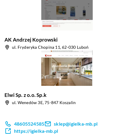
AK Andrzej Koprowski
ul. Fryderyka Chopina 11, 62-030 Luboń
Elwi Sp. z o.o. Sp.k
ul. Wenedów 3E, 75-847 Koszalin
48605524585
sklep@igielka-mb.pl
https://igielka-mb.pl