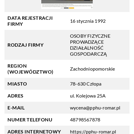
DATA REJESTRACJI
16 stycznia 1992
FIRMY
OSOBY FIZYCZNE
PROWADZĄCE
RODZAJ FIRMY
DZIAŁALNOŚĆ
GOSPODARCZĄ
REGION
Zachodniopomorskie
(WOJEWÓDZTWO)
MIASTO
78-630 Człopa
ADRES
ul. Kolejowa 25A
E-MAIL
wycena@pphu-romar.pl
NUMER TELEFONU
48798567878
ADRES INTERNETOWY
https://pphu-romar.pl