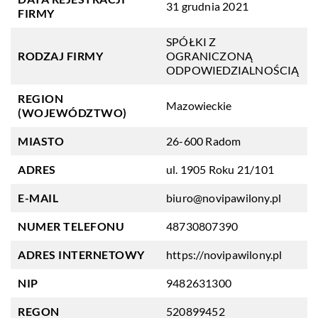
31 grudnia 2021
FIRMY
SPÓŁKI Z
RODZAJ FIRMY
OGRANICZONĄ
ODPOWIEDZIALNOŚCIĄ
REGION
Mazowieckie
(WOJEWÓDZTWO)
MIASTO
26-600 Radom
ADRES
ul. 1905 Roku 21/101
E-MAIL
biuro@novipawilony.pl
NUMER TELEFONU
48730807390
ADRES INTERNETOWY
https://novipawilony.pl
NIP
9482631300
REGON
520899452