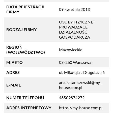
DATA REJESTRACJI
09 kwietnia 2013
FIRMY
OSOBY FIZYCZNE
PROWADZĄCE
RODZAJ FIRMY
DZIAŁALNOŚĆ
GOSPODARCZĄ
REGION
Mazowieckie
(WOJEWÓDZTWO)
MIASTO
03-260 Warszawa
ADRES
ul. Mikołaja z Długolasu 6
artur.staniszewski@my-
E-MAIL
house.com.pl
NUMER TELEFONU
48509874272
ADRES INTERNETOWY
https://my-house.com.pl