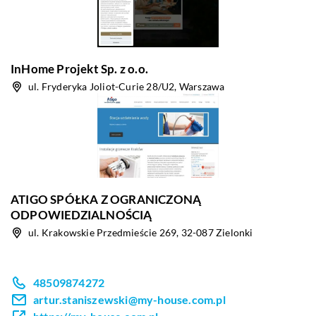
InHome Projekt Sp. z o.o.
ul. Fryderyka Joliot-Curie 28/U2, Warszawa
ATIGO SPÓŁKA Z OGRANICZONĄ
ODPOWIEDZIALNOŚCIĄ
ul. Krakowskie Przedmieście 269, 32-087 Zielonki
48509874272
artur.staniszewski@my-house.com.pl