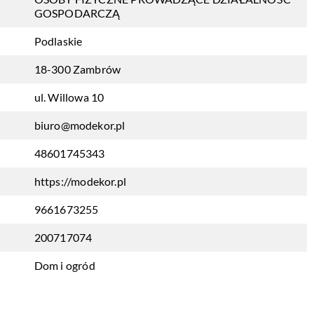
GOSPODARCZĄ
Podlaskie
18-300 Zambrów
ul. Willowa 10
biuro@modekor.pl
48601745343
https://modekor.pl
9661673255
200717074
Dom i ogród