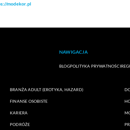
ps://modekor.pl
NAWIGACJA
BLOG
POLITYKA PRYWATNOŚCI
REG
BRANŻA ADULT (EROTYKA, HAZARD)
DO
FINANSE OSOBISTE
HO
KARIERA
M
PODRÓŻE
PR