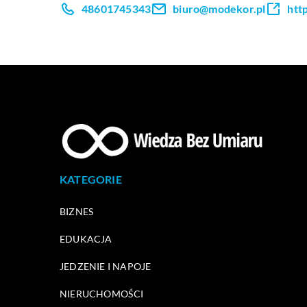
48601745343
biuro@modekor.pl
htt
KATEGORIE
BIZNES
EDUKACJA
JEDZENIE I NAPOJE
NIERUCHOMOŚCI