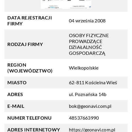
DATA REJESTRACJI
04 września 2008
FIRMY
OSOBY FIZYCZNE
PROWADZĄCE
RODZAJ FIRMY
DZIAŁALNOŚĆ
GOSPODARCZĄ
REGION
Wielkopolskie
(WOJEWÓDZTWO)
MIASTO
62-811 Kościelna Wieś
ADRES
ul. Poznańska 14b
E-MAIL
bok@geonavi.com.pl
NUMER TELEFONU
48537663990
ADRES INTERNETOWY
https://geonavi.com.pl