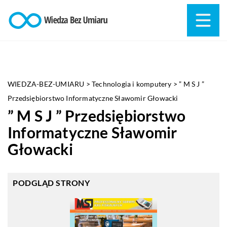
WIEDZA-BEZ-UMIARU
>
Technologia i komputery
>
” M S J ”
Przedsiębiorstwo Informatyczne Sławomir Głowacki
” M S J ” Przedsiębiorstwo
Informatyczne Sławomir
Głowacki
PODGLĄD STRONY