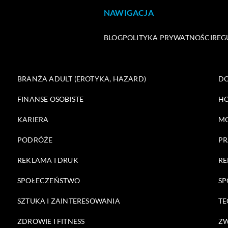
NAWIGACJA
BLOG
POLITYKA PRYWATNOŚCI
REG
BRANŻA ADULT (EROTYKA, HAZARD)
DO
FINANSE OSOBISTE
HO
KARIERA
M
PODRÓŻE
PR
REKLAMA I DRUK
RE
SPOŁECZEŃSTWO
SP
SZTUKA I ZAINTERESOWANIA
TE
ZDROWIE I FITNESS
ZW