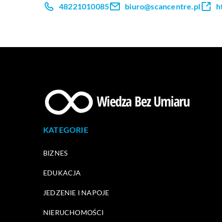
48221010085
biuro@scancentre.pl
h
KATEGORIE
BIZNES
EDUKACJA
JEDZENIE I NAPOJE
NIERUCHOMOŚCI