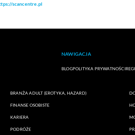
ttps://scancentre.pl
NAWIGACJA
BLOG
POLITYKA PRYWATNOŚCI
REG
BRANŻA ADULT (EROTYKA, HAZARD)
DO
FINANSE OSOBISTE
HO
KARIERA
M
PODRÓŻE
PR