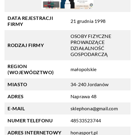
DATA REJESTRACJI
21 grudnia 1998
FIRMY
OSOBY FIZYCZNE
PROWADZĄCE
RODZAJ FIRMY
DZIAŁALNOŚĆ
GOSPODARCZĄ
REGION
małopolskie
(WOJEWÓDZTWO)
MIASTO
34-240 Jordanów
ADRES
Naprawa 48
E-MAIL
sklephona@gmail.com
NUMER TELEFONU
48533523744
ADRES INTERNETOWY
honasport.pl