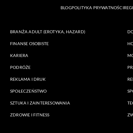
BLOG
POLITYKA PRYWATNOŚCI
REG
BRANŻA ADULT (EROTYKA, HAZARD)
DO
FINANSE OSOBISTE
HO
KARIERA
M
PODRÓŻE
PR
REKLAMA I DRUK
RE
SPOŁECZEŃSTWO
SP
SZTUKA I ZAINTERESOWANIA
TE
ZDROWIE I FITNESS
ZW