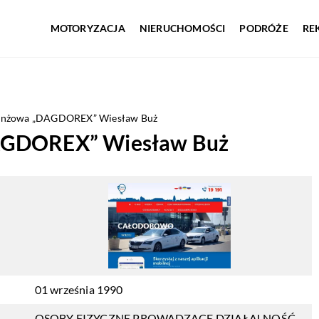
MOTORYZACJA
NIERUCHOMOŚCI
PODRÓŻE
RE
anżowa „DAGDOREX” Wiesław Buż
AGDOREX” Wiesław Buż
01 września 1990
OSOBY FIZYCZNE PROWADZĄCE DZIAŁALNOŚĆ