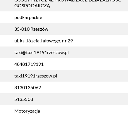
GOSPODARCZĄ
podkarpackie
35-010 Rzeszów
ul. ks. Józefa Jałowego, nr 29
taxi@taxi19191rzeszow.pl
48481719191
taxi19191rzeszow.pl
8130135062
5135503
Motoryzacja