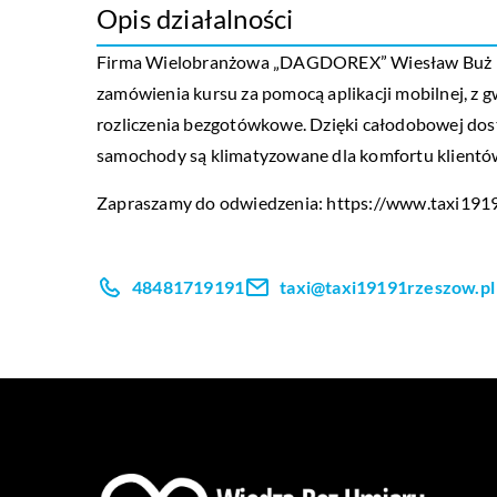
Opis działalności
Firma Wielobranżowa „DAGDOREX” Wiesław Buż prow
zamówienia kursu za pomocą aplikacji mobilnej, z gw
rozliczenia bezgotówkowe. Dzięki całodobowej dos
samochody są klimatyzowane dla komfortu klientó
Zapraszamy do odwiedzenia:
https://www.taxi191
48481719191
taxi@taxi19191rzeszow.pl