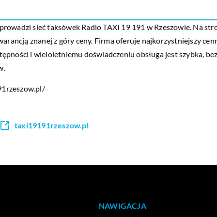
adzi sieć taksówek Radio TAXI 19 191 w Rzeszowie. Na stron
arancją znanej z góry ceny. Firma oferuje najkorzystniejszy cenn
tępności i wieloletniemu doświadczeniu obsługa jest szybka, b
w.
91rzeszow.pl/
taxi19191rzeszow.pl
NAWIGACJA