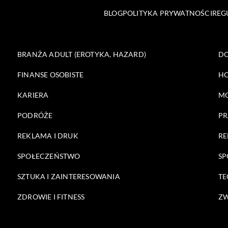
BLOG
POLITYKA PRYWATNOŚCI
REG
BRANŻA ADULT (EROTYKA, HAZARD)
DO
FINANSE OSOBISTE
HO
KARIERA
M
PODRÓŻE
PR
REKLAMA I DRUK
RE
SPOŁECZEŃSTWO
SP
SZTUKA I ZAINTERESOWANIA
TE
ZDROWIE I FITNESS
ZW