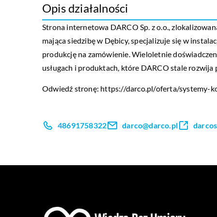
Opis działalności
Strona internetowa DARCO Sp. z o.o., zlokalizowan
mająca siedzibę w Dębicy, specjalizuje się w ins
produkcję na zamówienie. Wieloletnie doświadczen
usługach i produktach, które DARCO stale rozwija p
Odwiedź stronę:
https://darco.pl/oferta/systemy-
48691758322
darco@darco.pl
darcos