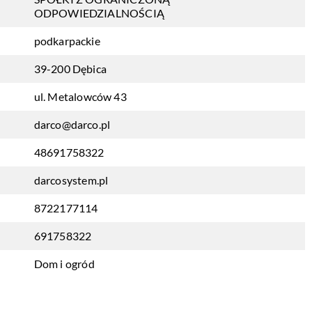
ODPOWIEDZIALNOŚCIĄ
podkarpackie
39-200 Dębica
ul. Metalowców 43
darco@darco.pl
48691758322
darcosystem.pl
8722177114
691758322
Dom i ogród