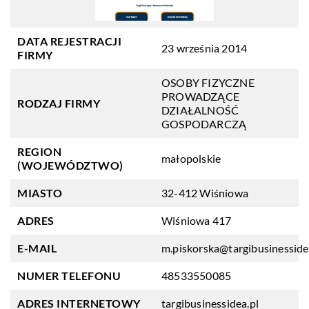
DATA REJESTRACJI
23 września 2014
FIRMY
OSOBY FIZYCZNE
PROWADZĄCE
RODZAJ FIRMY
DZIAŁALNOŚĆ
GOSPODARCZĄ
REGION
małopolskie
(WOJEWÓDZTWO)
MIASTO
32-412 Wiśniowa
ADRES
Wiśniowa 417
E-MAIL
m.piskorska@targibusinesside
NUMER TELEFONU
48533550085
ADRES INTERNETOWY
targibusinessidea.pl