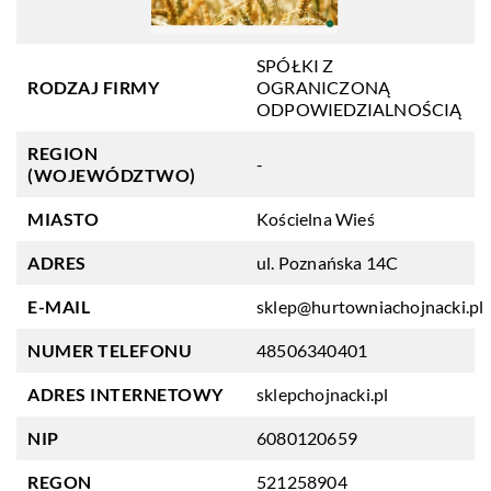
SPÓŁKI Z
RODZAJ FIRMY
OGRANICZONĄ
ODPOWIEDZIALNOŚCIĄ
REGION
-
(WOJEWÓDZTWO)
MIASTO
Kościelna Wieś
ADRES
ul. Poznańska 14C
E-MAIL
sklep@hurtowniachojnacki.pl
NUMER TELEFONU
48506340401
ADRES INTERNETOWY
sklepchojnacki.pl
NIP
6080120659
REGON
521258904