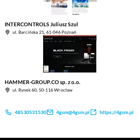
INTERCONTROLS Juliusz Szul
ul. Barcińska 21, 61-046 Poznań
HAMMER-GROUP.CO sp. z o.o.
ul. Rynek 60, 50-116 Wrocław
48530531530
4gsm@4gsm.pl
https://4gsm.pl