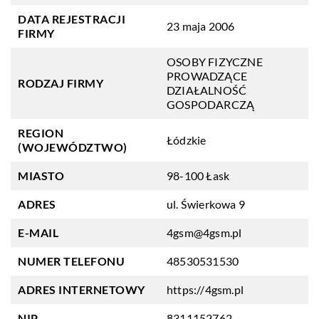
DATA REJESTRACJI
23 maja 2006
FIRMY
OSOBY FIZYCZNE
PROWADZĄCE
RODZAJ FIRMY
DZIAŁALNOŚĆ
GOSPODARCZĄ
REGION
Łódzkie
(WOJEWÓDZTWO)
MIASTO
98-100 Łask
ADRES
ul. Świerkowa 9
E-MAIL
4gsm@4gsm.pl
NUMER TELEFONU
48530531530
ADRES INTERNETOWY
https://4gsm.pl
NIP
8311152762