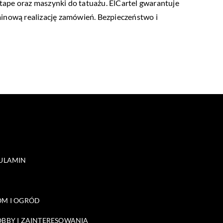
 tape oraz maszynki do tatuażu. ElCartel gwarantuje
minową realizację zamówień. Bezpieczeństwo i
ULAMIN
M I OGRÓD
BBY I ZAINTERESOWANIA