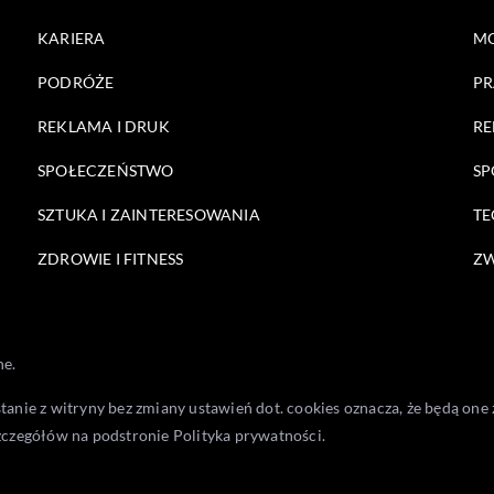
KARIERA
M
PODRÓŻE
PR
REKLAMA I DRUK
RE
SPOŁECZEŃSTWO
SP
SZTUKA I ZAINTERESOWANIA
TE
ZDROWIE I FITNESS
ZW
ne.
stanie z witryny bez zmiany ustawień dot. cookies oznacza, że będą 
zczegółów na podstronie
Polityka prywatności
.