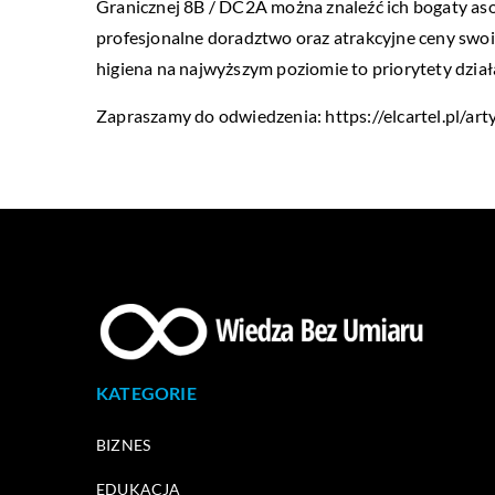
Granicznej 8B / DC2A można znaleźć ich bogaty asor
profesjonalne doradztwo oraz atrakcyjne ceny swoi
higiena na najwyższym poziomie to priorytety dział
Zapraszamy do odwiedzenia:
https://elcartel.pl/a
KATEGORIE
BIZNES
EDUKACJA