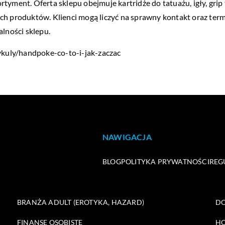
tyment. Oferta sklepu obejmuje kartridże do tatuażu, igły, grip
ch produktów. Klienci mogą liczyć na sprawny kontakt oraz ter
alności sklepu.
rtykuly/handpoke-co-to-i-jak-zaczac
NAWIGACJA
BLOG
POLITYKA PRYWATNOŚCI
REG
BRANŻA ADULT (EROTYKA, HAZARD)
DO
FINANSE OSOBISTE
HO