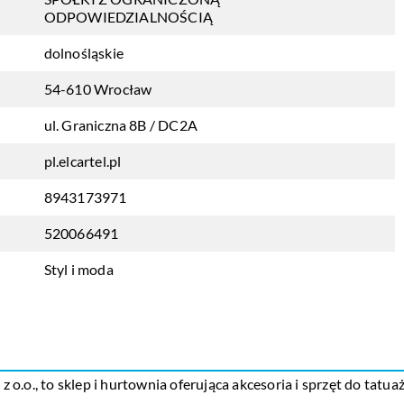
ODPOWIEDZIALNOŚCIĄ
dolnośląskie
54-610 Wrocław
ul. Graniczna 8B / DC2A
pl.elcartel.pl
8943173971
520066491
Styl i moda
.o., to sklep i hurtownia oferująca akcesoria i sprzęt do tatuaż